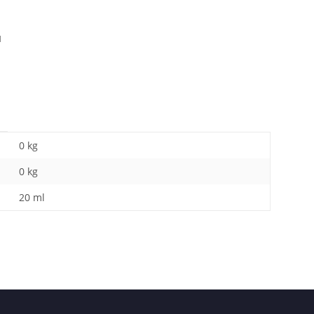
H
0 kg
0
kg
20 ml