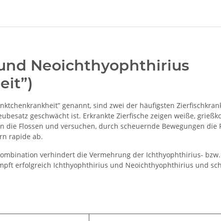
und Neoichthyophthirius
it”)
ktchenkrankheit” genannt, sind zwei der häufigsten Zierfischkrank
ubesatz geschwächt ist. Erkrankte Zierfische zeigen weiße, grießk
men die Flossen und versuchen, durch scheuernde Bewegungen die 
rn rapide ab.
ombination verhindert die Vermehrung der Ichthyophthirius- bzw.
pft erfolgreich Ichthyophthirius und Neoichthyophthirius und sch