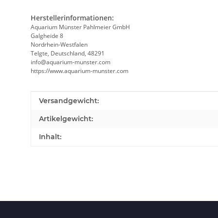
Herstellerinformationen:
Aquarium Münster Pahlmeier GmbH
Galgheide 8
Nordrhein-Westfalen
Telgte, Deutschland, 48291
info@aquarium-munster.com
https://www.aquarium-munster.com
Produkteigenschaft
Wert
Versandgewicht:
Artikelgewicht:
Inhalt: