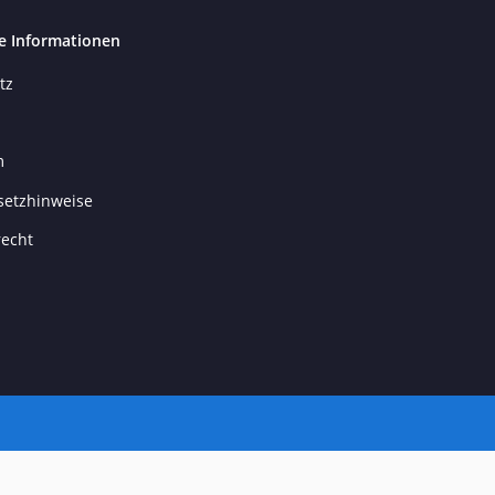
e Informationen
tz
m
setzhinweise
recht