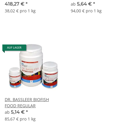
XXL 11 kg
418,27 €
*
ab
5,64 €
*
38,02 € pro 1 kg
94,00 € pro 1 kg
AUF LAGER
DR. BASSLEER BIOFISH
FOOD REGULAR
ab
5,14 €
*
85,67 € pro 1 kg