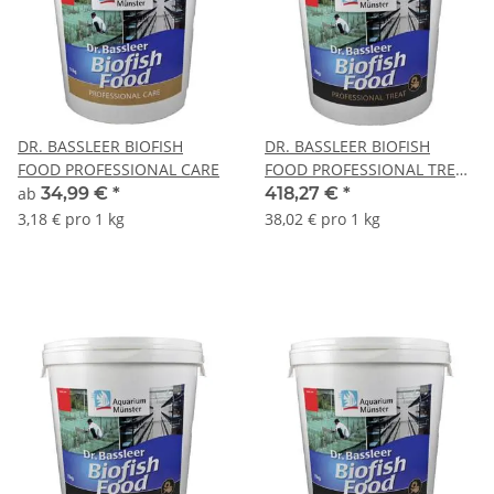
DR. BASSLEER BIOFISH
DR. BASSLEER BIOFISH
FOOD PROFESSIONAL CARE
FOOD PROFESSIONAL TREAT
L 11 kg
ab
34,99 €
*
418,27 €
*
3,18 € pro 1 kg
38,02 € pro 1 kg