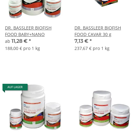
DR. BASSLEER BIOFISH
DR. BASSLEER BIOFISH
FOOD BABY+NANO
FOOD CAVAR 30 g
ab
11,28 €
*
7,13 €
*
188,00 € pro 1 kg
237,67 € pro 1 kg
AUF LAGER