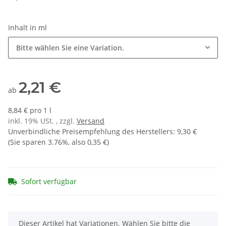
Inhalt in ml
Bitte wählen Sie eine Variation.
2,21 €
ab
8,84 € pro 1 l
inkl. 19% USt. , zzgl.
Versand
Unverbindliche Preisempfehlung des Herstellers
:
9,30 €
(Sie sparen
3.76%
, also
0,35 €
)
Sofort verfügbar
x
Dieser Artikel hat Variationen. Wählen Sie bitte die