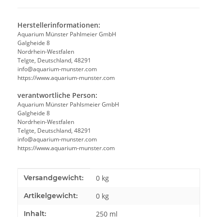
Herstellerinformationen:
Aquarium Münster Pahlmeier GmbH
Galgheide 8
Nordrhein-Westfalen
Telgte, Deutschland, 48291
info@aquarium-munster.com
https://www.aquarium-munster.com
verantwortliche Person:
Aquarium Münster Pahlsmeier GmbH
Galgheide 8
Nordrhein-Westfalen
Telgte, Deutschland, 48291
info@aquarium-munster.com
https://www.aquarium-munster.com
Produkteigenschaft
Wert
Versandgewicht:
0 kg
Artikelgewicht:
0
kg
Inhalt:
250 ml