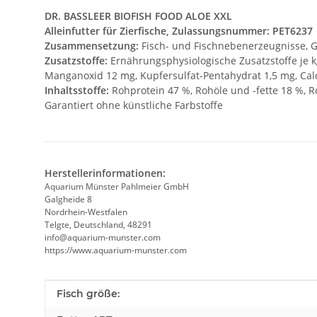
DR. BASSLEER BIOFISH FOOD ALOE XXL
Alleinfutter für Zierfische, Zulassungsnummer: PET6237
Zusammensetzung:
Fisch- und Fischnebenerzeugnisse, Ge
Zusatzstoffe:
Ernährungsphysiologische Zusatzstoffe je kg
Manganoxid 12 mg, Kupfersulfat-Pentahydrat 1,5 mg, Calc
Inhaltsstoffe:
Rohprotein 47 %, Rohöle und -fette 18 %, 
Garantiert ohne künstliche Farbstoffe
Herstellerinformationen:
Aquarium Münster Pahlmeier GmbH
Galgheide 8
Nordrhein-Westfalen
Telgte, Deutschland, 48291
info@aquarium-munster.com
https://www.aquarium-munster.com
Produkteigenschaft
Wert
Fisch größe: