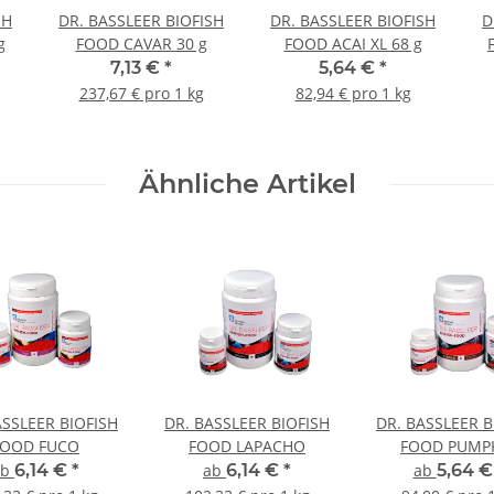
SH
DR. BASSLEER BIOFISH
DR. BASSLEER BIOFISH
D
g
FOOD CAVAR 30 g
FOOD ACAI XL 68 g
7,13 €
*
5,64 €
*
237,67 € pro 1 kg
82,94 € pro 1 kg
Ähnliche Artikel
ASSLEER BIOFISH
DR. BASSLEER BIOFISH
DR. BASSLEER B
FOOD FUCO
FOOD LAPACHO
FOOD PUMP
ab
6,14 €
*
ab
6,14 €
*
ab
5,64 