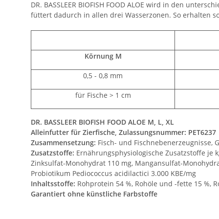
DR. BASSLEER BIOFISH FOOD ALOE wird in den unterschied
füttert dadurch in allen drei Wasserzonen. So erhalten 
Körnung M
0,5 - 0,8 mm
für Fische > 1 cm
DR. BASSLEER BIOFISH FOOD ALOE M, L, XL
Alleinfutter für Zierfische, Zulassungsnummer: PET6237
Zusammensetzung:
Fisch- und Fischnebenerzeugnisse, Get
Zusatzstoffe:
Ernährungsphysiologische Zusatzstoffe je kg
Zinksulfat-Monohydrat 110 mg, Mangansulfat-Monohydrat 
Probiotikum Pediococcus acidilactici 3.000 KBE/mg
Inhaltsstoffe:
Rohprotein 54 %, Rohöle und -fette 15 %, 
Garantiert ohne künstliche Farbstoffe