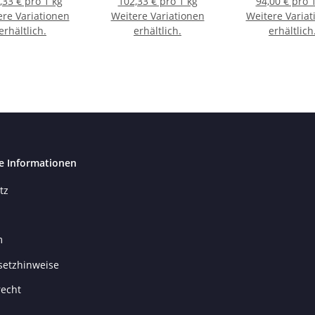
,33 € pro 1 kg
102,33 € pro 1 kg
94,00 € pro 
ere Variationen
Weitere Variationen
Weitere Variat
erhältlich.
erhältlich.
erhältlich
e Informationen
tz
m
setzhinweise
recht