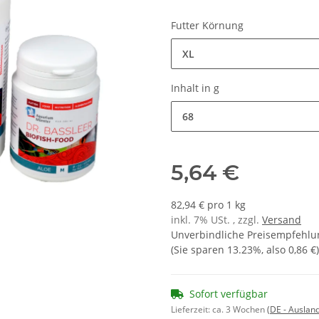
Futter Körnung
XL
Inhalt in g
68
5,64 €
82,94 € pro 1 kg
inkl. 7% USt. , zzgl.
Versand
Unverbindliche Preisempfehlun
(Sie sparen
13.23%
, also
0,86 €
)
Sofort verfügbar
Lieferzeit:
ca. 3 Wochen
(DE - Auslan