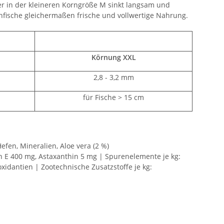
r in der kleineren Korngröße M sinkt langsam und
enfische gleichermaßen frische und vollwertige Nahrung.
Körnung XXL
2,8 - 3,2 mm
für Fische > 15 cm
efen, Mineralien, Aloe vera (2 %)
in E 400 mg, Astaxanthin 5 mg | Spurenelemente je kg:
idantien | Zootechnische Zusatzstoffe je kg: