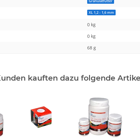
Granulatfutter
XL 1,2 - 1,6 mm
0 kg
0
kg
68 g
unden kauften dazu folgende Artike