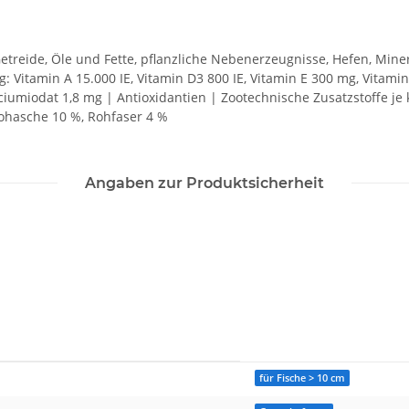
treide, Öle und Fette, pflanzliche Nebenerzeugnisse, Hefen, Minera
: Vitamin A 15.000 IE, Vitamin D3 800 IE, Vitamin E 300 mg, Vitami
iumiodat 1,8 mg | Antioxidantien | Zootechnische Zusatzstoffe je 
Rohasche 10 %, Rohfaser 4 %
Angaben zur Produktsicherheit
für Fische > 10 cm