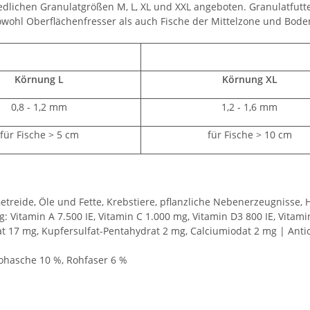
lichen Granulatgrößen M, L, XL und XXL angeboten. Granulatfutte
sowohl Oberflächenfresser als auch Fische der Mittelzone und Bod
Körnung L
Körnung XL
0,8 - 1,2 mm
1,2 - 1,6 mm
für Fische > 5 cm
für Fische > 10 cm
reide, Öle und Fette, Krebstiere, pflanzliche Nebenerzeugnisse, H
: Vitamin A 7.500 IE, Vitamin C 1.000 mg, Vitamin D3 800 IE, Vitam
17 mg, Kupfersulfat-Pentahydrat 2 mg, Calciumiodat 2 mg | Antiox
Rohasche 10 %, Rohfaser 6 %