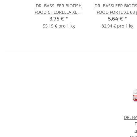
DR. BASSLEER BIOFISH
DR. BASSLEER BIOFI
FOOD CHLORELLA XL 68
FOOD FORTE XL 68 
g
3,75 €
*
5,64 €
*
55,15 € pro 1 kg
82,94 € pro 1 kg
DR. B